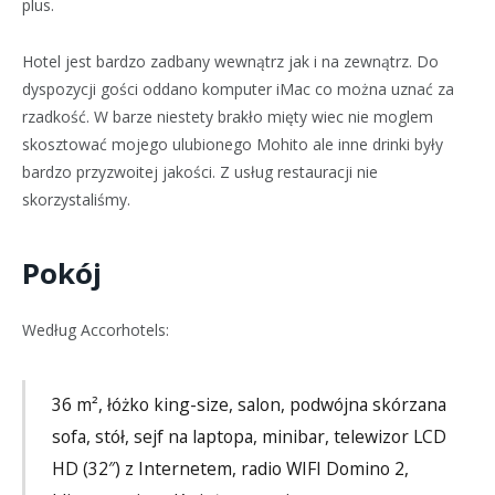
plus.
Hotel jest bardzo zadbany wewnątrz jak i na zewnątrz. Do
dyspozycji gości oddano komputer iMac co można uznać za
rzadkość. W barze niestety brakło mięty wiec nie moglem
skosztować mojego ulubionego Mohito ale inne drinki były
bardzo przyzwoitej jakości. Z usług restauracji nie
skorzystaliśmy.
Pokój
Według Accorhotels:
36 m², łóżko king-size, salon, podwójna skórzana
sofa, stół, sejf na laptopa, minibar, telewizor LCD
HD (32″) z Internetem, radio WIFI Domino 2,