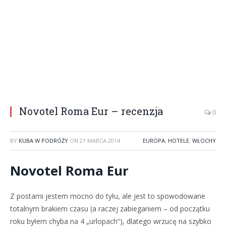
Novotel Roma Eur – recenzja
0
BY
KUBA W PODRÓŻY
ON
21 MARCA 2014
EUROPA
,
HOTELE
,
WŁOCHY
Novotel Roma Eur
Z postami jestem mocno do tyłu, ale jest to spowodowane
totalnym brakiem czasu (a raczej zabieganiem – od początku
roku byłem chyba na 4 „urlopach”), dlatego wrzucę na szybko