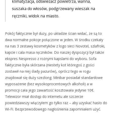
klimatyzacja, odświeżacz powietrza, wanna,
suszaka do włosów, podgrzewany wieszak na
ręczniki, widok na miasto.
Pokój faktycznie był duży, po układzie ścian widać, że są to
dwa normalne pokoje połączone w jeden. W środku czekały
na nas 3 zestawy kosmetyków z logo sieci Novotel, szlafroki,
kapcie i cala masa ręczników. Do naszej dyspozycji był także
ekspres Nespresso z rożnymi kapslami do wyboru. Sofa
faktycznie była skórzana (niestety kot któregoś z gości
zostawił na niej ślady pazurów), oprócz tego w rogu
znajdował się duży szezlong. Minibar posiadał standardowe
wyposażenie (bez wysokoprocentowych alkoholi) a w
promocji cała jego zawartość kosztowała jedynie 10€.
Telewizor miał dostęp do internetu ale szczerze
powiedziawszy włączyłem go tylko raz – aby uzyskać hasło do
Wi-Fi. Bezprzewodowego nagłośnienia zapomniałem użyć.