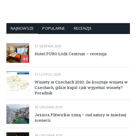
NAJNOWSZE
POPULARNE
RECENZJE
12 SIERPNIA 2020
Hotel PURO Łódź Centrum – recenzja
9.3
15 LUTEGO 2020
Winiety w Czechach 2020: ile kosztuje winieta w
Czechach, gdzie kupić i jak wypełnić winietę?
Poradnik.
18 GRUDNIA 2019
Jeziora Plitwickie zimą – cud natury w śnieżnej
scenerii
18 GRUDNIA 2019