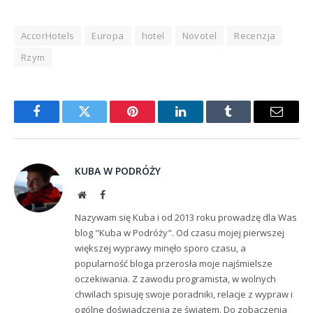
AccorHotels
Europa
hotel
Novotel
Recenzja
Rzym
Facebook
Twitter
Pinterest
LinkedIn
Tumblr
Email
KUBA W PODRÓŻY
Website
Facebook
Nazywam się Kuba i od 2013 roku prowadzę dla Was
blog "Kuba w Podróży". Od czasu mojej pierwszej
większej wyprawy minęło sporo czasu, a
popularność bloga przerosła moje najśmielsze
oczekiwania. Z zawodu programista, w wolnych
chwilach spisuję swoje poradniki, relacje z wypraw i
ogólne doświadczenia ze światem. Do zobaczenia