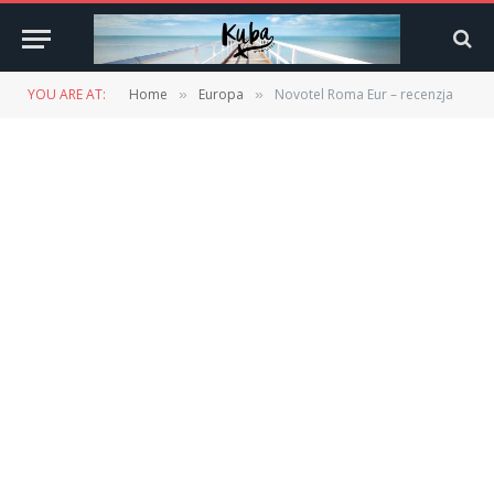
YOU ARE AT:
Home
Europa
Novotel Roma Eur – recenzja
»
»