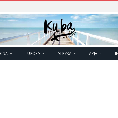
OCNA
EUROPA
AFRYKA
AZJA
I