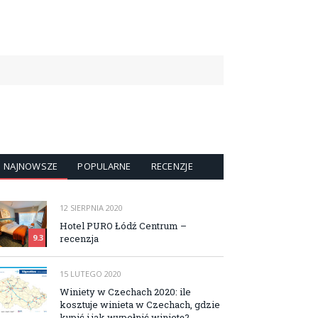
NAJNOWSZE
POPULARNE
RECENZJE
12 SIERPNIA 2020
Hotel PURO Łódź Centrum –
recenzja
9.3
15 LUTEGO 2020
Winiety w Czechach 2020: ile
kosztuje winieta w Czechach, gdzie
kupić i jak wypełnić winietę?