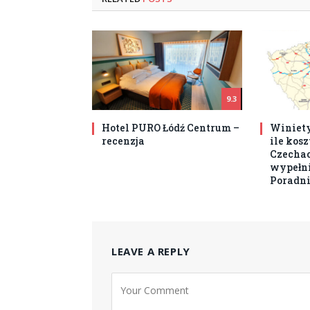
9.3
Hotel PURO Łódź Centrum –
Winiety
recenzja
ile kos
Czechach
wypełni
Poradni
LEAVE A REPLY