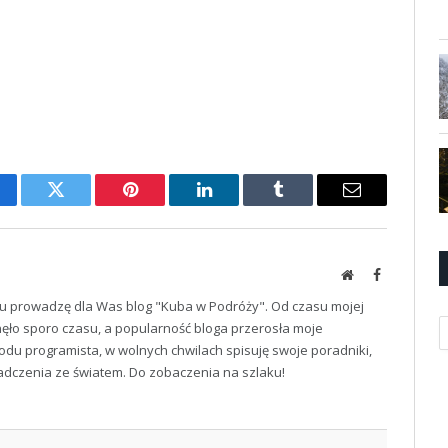
cebook
Twitter
Pinterest
LinkedIn
Tumblr
Email
Website
Facebook
u prowadzę dla Was blog "Kuba w Podróży". Od czasu mojej
K
ęło sporo czasu, a popularność bloga przerosła moje
odu programista, w wolnych chwilach spisuję swoje poradniki,
iadczenia ze światem. Do zobaczenia na szlaku!