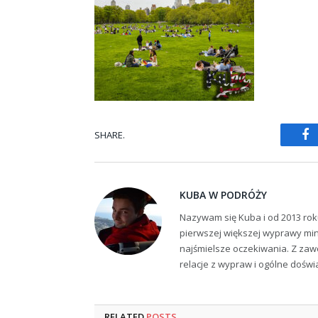
SHARE.
Fa
KUBA W PODRÓŻY
Nazywam się Kuba i od 2013 rok
pierwszej większej wyprawy min
najśmielsze oczekiwania. Z zaw
relacje z wypraw i ogólne dośw
RELATED
POSTS