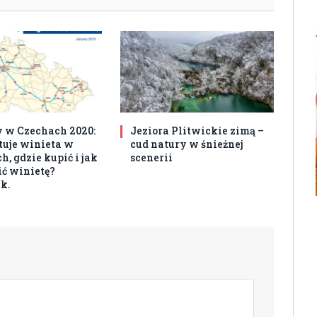
 w Czechach 2020:
Jeziora Plitwickie zimą –
ztuje winieta w
cud natury w śnieżnej
, gdzie kupić i jak
scenerii
ć winietę?
k.