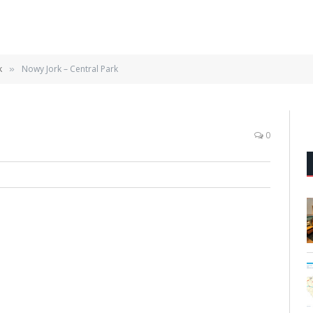
k
Nowy Jork – Central Park
»
0