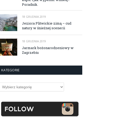
Poradnik.
18 GRUDNIA 2019
Jeziora Plitwickie zimą – cud
natury w śnieżnej scenerii
18 GRUDNIA 2019
Jarmark bożonarodzeniowy w
Zagrzebiu
KATEGORIE
ategorie