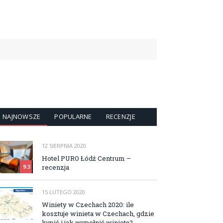
NAJNOWSZE
POPULARNE
RECENZJE
12 SIERPNIA 2020
Hotel PURO Łódź Centrum –
recenzja
9.3
15 LUTEGO 2020
Winiety w Czechach 2020: ile
kosztuje winieta w Czechach, gdzie
kupić i jak wypełnić winietę?