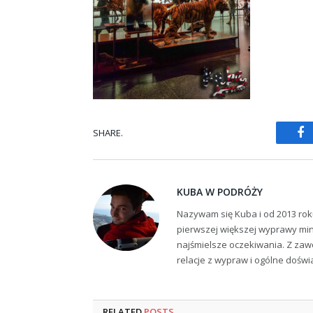
SHARE.
Fa
KUBA W PODRÓŻY
Nazywam się Kuba i od 2013 rok
pierwszej większej wyprawy min
najśmielsze oczekiwania. Z zaw
relacje z wypraw i ogólne dośw
RELATED
POSTS