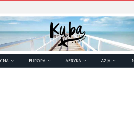
OCNA
EUROPA
AFRYKA
AZJA
I