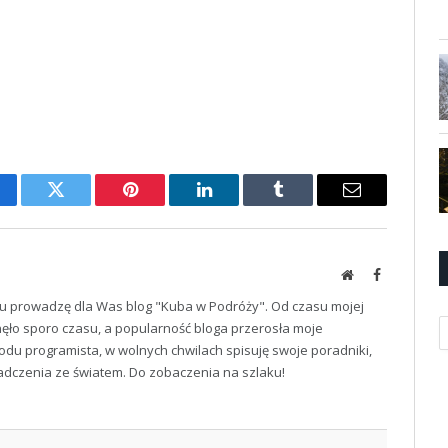
cebook
Twitter
Pinterest
LinkedIn
Tumblr
Email
Website
Facebook
u prowadzę dla Was blog "Kuba w Podróży". Od czasu mojej
K
ęło sporo czasu, a popularność bloga przerosła moje
odu programista, w wolnych chwilach spisuję swoje poradniki,
iadczenia ze światem. Do zobaczenia na szlaku!