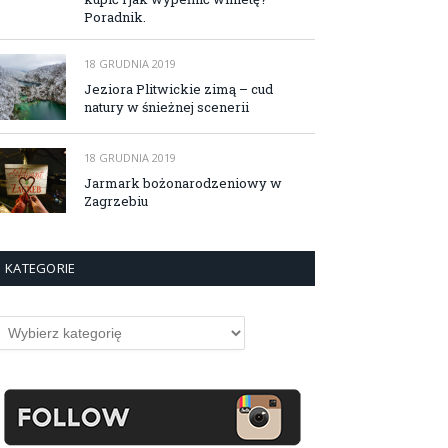
Poradnik.
18 GRUDNIA 2019
Jeziora Plitwickie zimą – cud
natury w śnieżnej scenerii
18 GRUDNIA 2019
Jarmark bożonarodzeniowy w
Zagrzebiu
KATEGORIE
ategorie