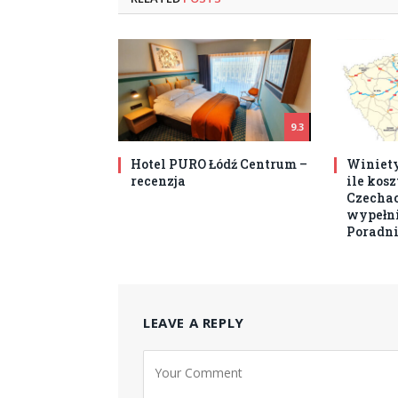
9.3
Hotel PURO Łódź Centrum –
Winiety
recenzja
ile kos
Czechach
wypełni
Poradni
LEAVE A REPLY