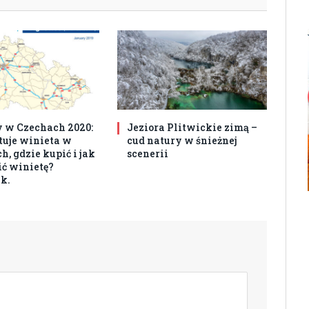
 w Czechach 2020:
Jeziora Plitwickie zimą –
ztuje winieta w
cud natury w śnieżnej
, gdzie kupić i jak
scenerii
ć winietę?
k.