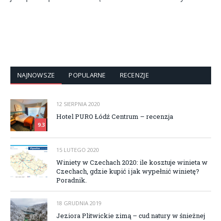
NAJNOWSZE
POPULARNE
RECENZJE
12 SIERPNIA 2020
Hotel PURO Łódź Centrum – recenzja
9.3
15 LUTEGO 2020
Winiety w Czechach 2020: ile kosztuje winieta w
Czechach, gdzie kupić i jak wypełnić winietę?
Poradnik.
18 GRUDNIA 2019
Jeziora Plitwickie zimą – cud natury w śnieżnej