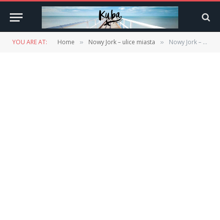
YOU ARE AT:
Home
Nowy Jork – ulice miasta
Nowy Jork – ulice miasta
»
»