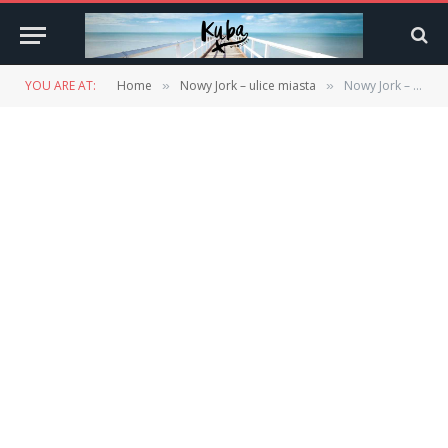
YOU ARE AT:
Home
Nowy Jork – ulice miasta
Nowy Jork – ulice miasta
»
»