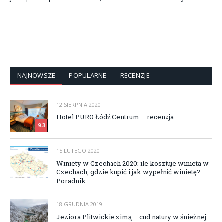
NAJNOWSZE
POPULARNE
RECENZJE
12 SIERPNIA 2020
Hotel PURO Łódź Centrum – recenzja
9.3
15 LUTEGO 2020
Winiety w Czechach 2020: ile kosztuje winieta w
Czechach, gdzie kupić i jak wypełnić winietę?
Poradnik.
18 GRUDNIA 2019
Jeziora Plitwickie zimą – cud natury w śnieżnej