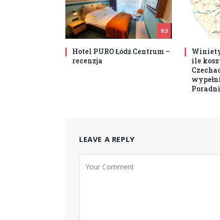
9.3
Hotel PURO Łódź Centrum –
Winiety
recenzja
ile kos
Czechach
wypełni
Poradni
LEAVE A REPLY