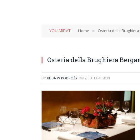
YOU ARE AT:
Home
Osteria della Brughier
»
Osteria della Brughiera Berg
BY
KUBA W PODRÓŻY
ON
2 LUTEGO 2019