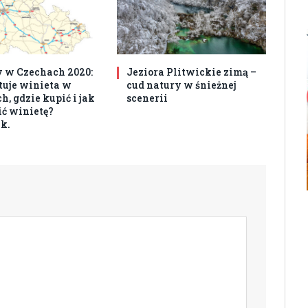
 w Czechach 2020:
Jeziora Plitwickie zimą –
ztuje winieta w
cud natury w śnieżnej
, gdzie kupić i jak
scenerii
ć winietę?
k.