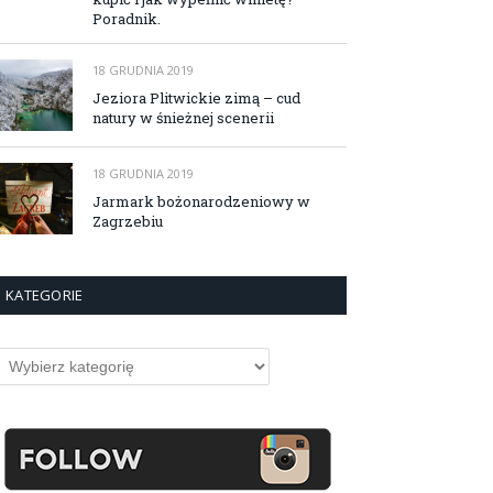
Poradnik.
18 GRUDNIA 2019
Jeziora Plitwickie zimą – cud
natury w śnieżnej scenerii
18 GRUDNIA 2019
Jarmark bożonarodzeniowy w
Zagrzebiu
KATEGORIE
ategorie