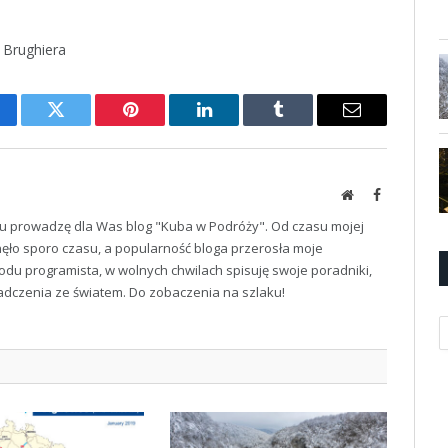
 Brughiera
cebook
Twitter
Pinterest
LinkedIn
Tumblr
Email
Website
Facebook
u prowadzę dla Was blog "Kuba w Podróży". Od czasu mojej
ęło sporo czasu, a popularność bloga przerosła moje
odu programista, w wolnych chwilach spisuję swoje poradniki,
iadczenia ze światem. Do zobaczenia na szlaku!
K