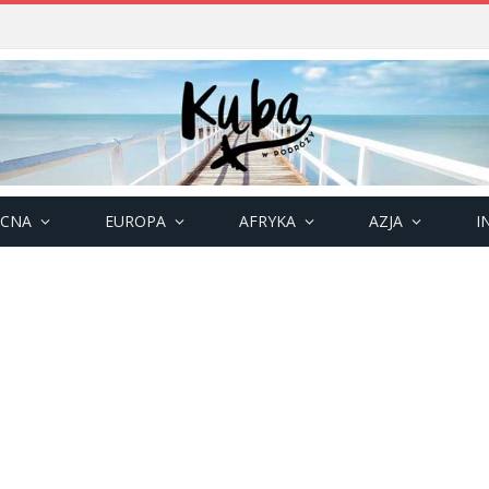
OCNA
EUROPA
AFRYKA
AZJA
I