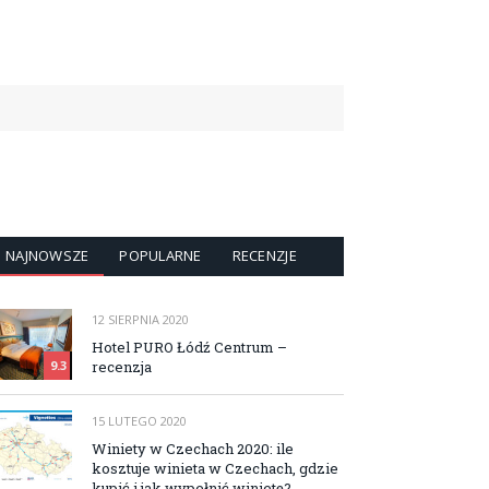
NAJNOWSZE
POPULARNE
RECENZJE
12 SIERPNIA 2020
Hotel PURO Łódź Centrum –
recenzja
9.3
15 LUTEGO 2020
Winiety w Czechach 2020: ile
kosztuje winieta w Czechach, gdzie
kupić i jak wypełnić winietę?