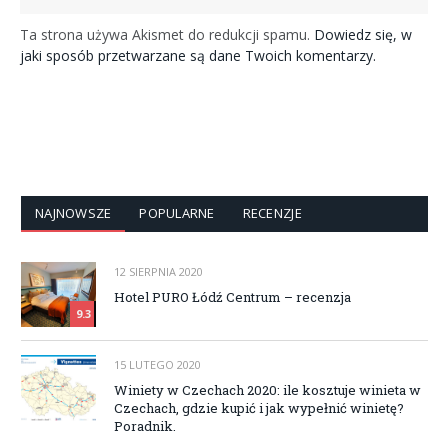
Ta strona używa Akismet do redukcji spamu.
Dowiedz się, w
jaki sposób przetwarzane są dane Twoich komentarzy.
NAJNOWSZE
POPULARNE
RECENZJE
12 SIERPNIA 2020
Hotel PURO Łódź Centrum – recenzja
9.3
15 LUTEGO 2020
Winiety w Czechach 2020: ile kosztuje winieta w
Czechach, gdzie kupić i jak wypełnić winietę?
Poradnik.