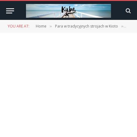
YOU ARE AT:
Home
Para w tradycyjnych strojach w Kioto
Para 
»
»