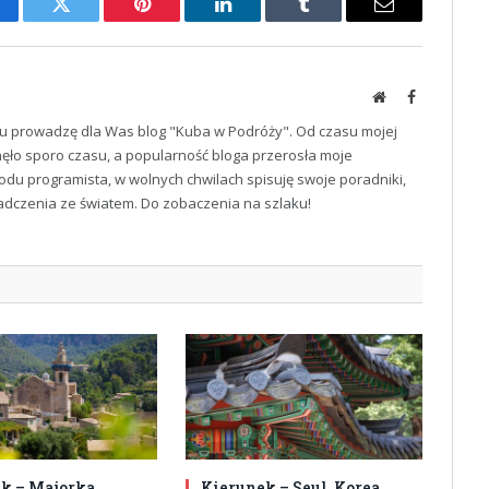
cebook
Twitter
Pinterest
LinkedIn
Tumblr
Email
Website
Facebook
u prowadzę dla Was blog "Kuba w Podróży". Od czasu mojej
ęło sporo czasu, a popularność bloga przerosła moje
odu programista, w wolnych chwilach spisuję swoje poradniki,
iadczenia ze światem. Do zobaczenia na szlaku!
k – Majorka,
Kierunek – Seul, Korea