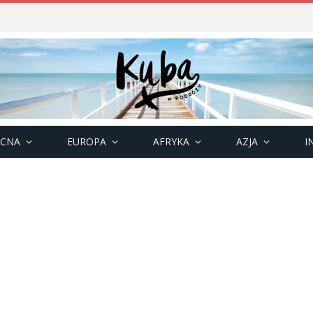
OCNA
EUROPA
AFRYKA
AZJA
I