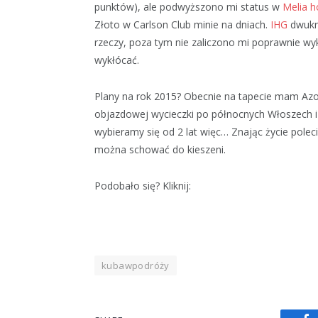
punktów), ale podwyższono mi status w
Melia h
Złoto w Carlson Club minie na dniach.
IHG
dwukro
rzeczy, poza tym nie zaliczono mi poprawnie w
wykłócać.
Plany na rok 2015? Obecnie na tapecie mam Azor
objazdowej wycieczki po północnych Włoszech i 
wybieramy się od 2 lat więc… Znając życie polec
można schować do kieszeni.
Podobało się? Kliknij:
kubawpodróży