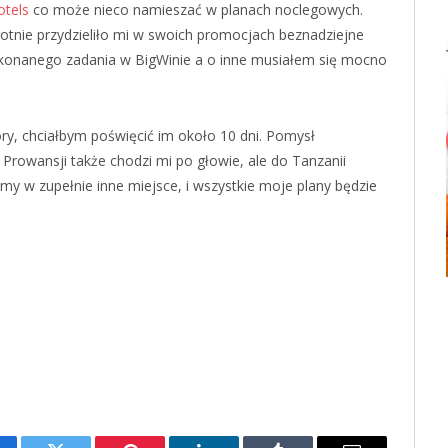
otels
co może nieco namieszać w planach noclegowych.
tnie przydzieliło mi w swoich promocjach beznadziejne
ykonanego zadania w BigWinie a o inne musiałem się mocno
y, chciałbym poświęcić im około 10 dni. Pomysł
Prowansji także chodzi mi po głowie, ale do Tanzanii
imy w zupełnie inne miejsce, i wszystkie moje plany będzie