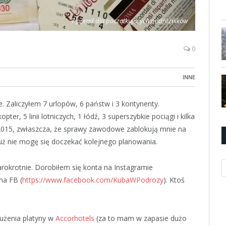
7 porad dla początkujących podróżników
0
INNE
 Zaliczyłem 7 urlopów, 6 państw i 3 kontynenty.
er, 5 linii lotniczych, 1 łódź, 3 superszybkie pociągi i kilka
2015, zwłaszcza, że sprawy zawodowe zablokują mnie na
uż nie mogę się doczekać kolejnego planowania.
K
rokrotnie. Dorobiłem się konta na Instagramie
 na FB (
https://www.facebook.com/KubaWPodrozy
). Ktoś
użenia platyny w
Accorhotels
(za to mam w zapasie dużo