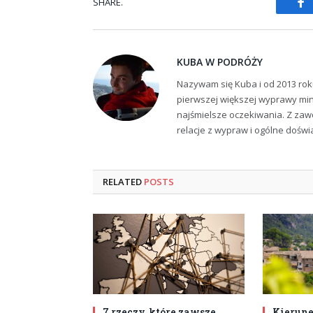
SHARE.
Fa
KUBA W PODRÓŻY
Nazywam się Kuba i od 2013 rok
pierwszej większej wyprawy min
najśmielsze oczekiwania. Z zaw
relacje z wypraw i ogólne dośw
RELATED
POSTS
7 rzeczy, które zawsze
Kierune