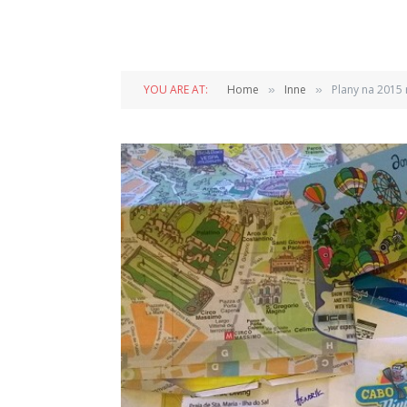
YOU ARE AT:
Home
Inne
Plany na 2015 
»
»