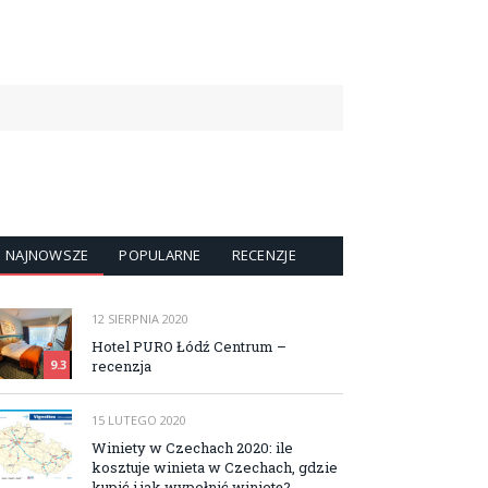
NAJNOWSZE
POPULARNE
RECENZJE
12 SIERPNIA 2020
Hotel PURO Łódź Centrum –
recenzja
9.3
15 LUTEGO 2020
Winiety w Czechach 2020: ile
kosztuje winieta w Czechach, gdzie
kupić i jak wypełnić winietę?