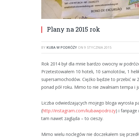
Plany na 2015 rok
BY
KUBA W PODRÓŻY
ON
9 STYCZNIA 2015
Rok 2014 był dla mnie bardzo owocny w podróże.
Przetestowałem 10 hoteli, 10 samolotów, 1 helikopt
supersamochodów. Ciężko będzie to przebić w 
ponad pół roku. Mimo to nie zwalniam tempa i j
Liczba odwiedzających mojego bloga wyrosła pa
(
http://instagram.com/kubawpodrozy
) i fanpage
tam nawet zagląda – to cieszy.
Mimo wielu noclegów nie doczekałem się przedł