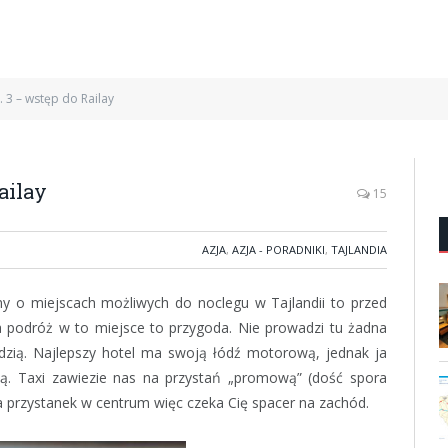
. 3 – wstęp do Railay
ailay
15
AZJA
,
AZJA - PORADNIKI
,
TAJLANDIA
wimy o miejscach możliwych do noclegu w Tajlandii to przed
a podróż w to miejsce to przygoda. Nie prowadzi tu żadna
odzią. Najlepszy hotel ma swoją łódź motorową, jednak ja
ą. Taxi zawiezie nas na przystań „promową” (dość spora
 przystanek w centrum więc czeka Cię spacer na zachód.