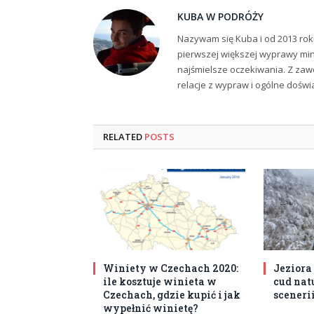
KUBA W PODRÓŻY
Nazywam się Kuba i od 2013 rok
pierwszej większej wyprawy min
najśmielsze oczekiwania. Z zaw
relacje z wypraw i ogólne dośw
RELATED
POSTS
Winiety w Czechach 2020:
Jeziora
ile kosztuje winieta w
cud nat
Czechach, gdzie kupić i jak
sceneri
wypełnić winietę?