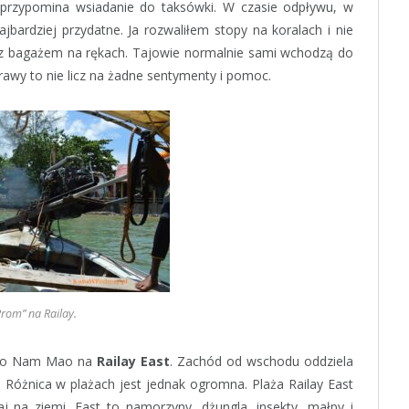
a przypomina wsiadanie do taksówki. W czasie odpływu, w
jbardziej przydatne. Ja rozwaliłem stopy na koralach i nie
 z bagażem na rękach. Tajowie normalnie sami wchodzą do
prawy to nie licz na żadne sentymenty i pomoc.
rom” na Railay.
Ao Nam Mao na
Railay East
. Zachód od wschodu oddziela
i. Różnica w plażach jest jednak ogromna. Plaża Railay East
raj na ziemi. East to namorzyny, dżungla, insekty, małpy i