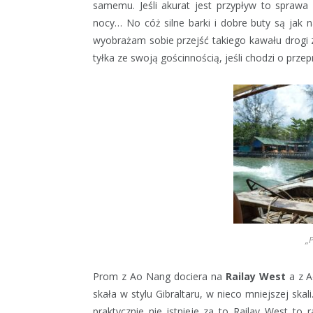
samemu. Jeśli akurat jest przypływ to spraw
nocy… No cóż silne barki i dobre buty są jak na
wyobrażam sobie przejść takiego kawału drogi
tyłka ze swoją gościnnością, jeśli chodzi o prze
„P
Prom z Ao Nang dociera na
Railay West
a z 
skała w stylu Gibraltaru, w nieco mniejszej skal
praktycznie nie istnieje za to Railay West to 