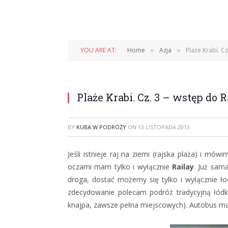
YOU ARE AT:
Home
Azja
Plaże Krabi. Cz
»
»
Plaże Krabi. Cz. 3 – wstęp do R
BY
KUBA W PODRÓŻY
ON
13 LISTOPADA 2013
Jeśli istnieje raj na ziemi (rajska plaża) i mó
oczami mam tylko i wyłącznie
Railay
. Już sam
droga, dostać możemy się tylko i wyłącznie ł
zdecydowanie polecam podróż tradycyjną łódk
knajpa, zawsze pełna miejscowych). Autobus ma