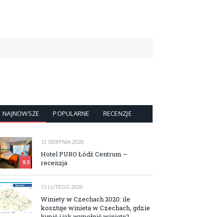
NAJNOWSZE
POPULARNE
RECENZJE
12 SIERPNIA 2020
Hotel PURO Łódź Centrum –
recenzja
9.3
15 LUTEGO 2020
Winiety w Czechach 2020: ile
kosztuje winieta w Czechach, gdzie
kupić i jak wypełnić winietę?