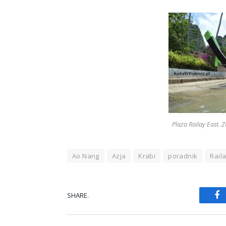
Plaża Railay East. 
Ao Nang
Azja
Krabi
poradnik
Rail
SHARE.
Fa