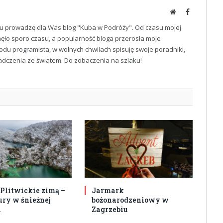
Website
Facebook
u prowadzę dla Was blog "Kuba w Podróży". Od czasu mojej
ęło sporo czasu, a popularność bloga przerosła moje
odu programista, w wolnych chwilach spisuję swoje poradniki,
iadczenia ze światem. Do zobaczenia na szlaku!
 Plitwickie zimą –
Jarmark
ury w śnieżnej
bożonarodzeniowy w
i
Zagrzebiu