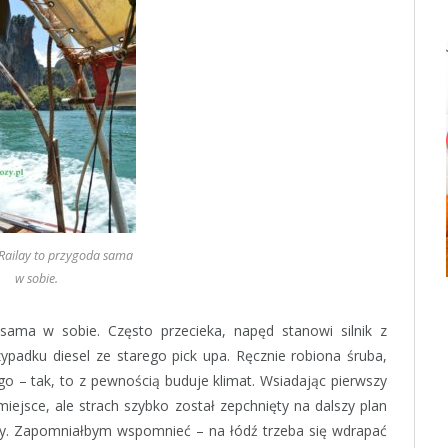
Railay to przygoda sama
w sobie.
sama w sobie. Często przecieka, napęd stanowi silnik z
padku diesel ze starego pick upa. Ręcznie robiona śruba,
 – tak, to z pewnością buduje klimat. Wsiadając pierwszy
iejsce, ale strach szybko został zepchnięty na dalszy plan
ży. Zapomniałbym wspomnieć – na łódź trzeba się wdrapać