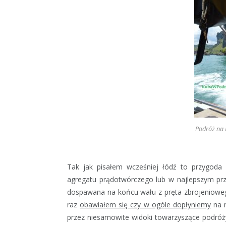
Podróż na 
Tak jak pisałem wcześniej łódź to przygoda 
agregatu prądotwórczego lub w najlepszym przy
dospawana na końcu wału z pręta zbrojeniowego
raz
obawiałem się czy w ogóle dopłyniemy
na m
przez niesamowite widoki towarzyszące podró