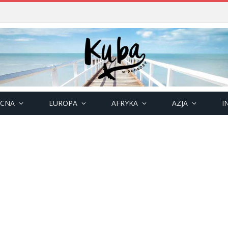
OCNA
EUROPA
AFRYKA
AZJA
I