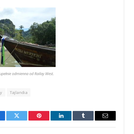
Zupełnie odmienna od Railay West.
ay
Tajlandia
cebook
Twitter
Pinterest
LinkedIn
Tumblr
Email