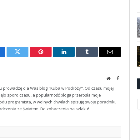
cebook
Twitter
Pinterest
LinkedIn
Tumblr
Email
Website
Facebook
u prowadzę dla Was blog "Kuba w Podróży". Od czasu mojej
ęło sporo czasu, a popularność bloga przerosła moje
K
odu programista, w wolnych chwilach spisuję swoje poradniki,
iadczenia ze światem. Do zobaczenia na szlaku!