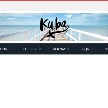
OCNA
EUROPA
AFRYKA
AZJA
I