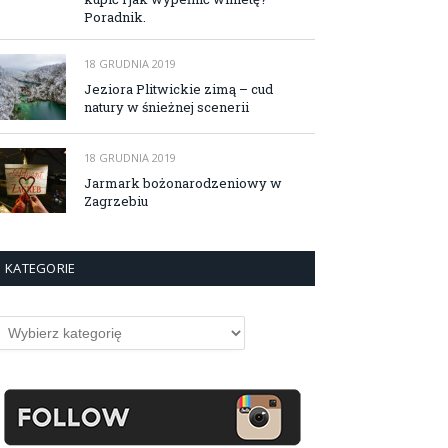
Poradnik.
18 GRUDNIA 2019
Jeziora Plitwickie zimą – cud
natury w śnieżnej scenerii
18 GRUDNIA 2019
Jarmark bożonarodzeniowy w
Zagrzebiu
KATEGORIE
ategorie