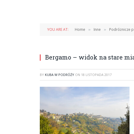
YOU ARE AT:
Home
Inne
Podróżnicze p
»
»
Bergamo – widok na stare mi
BY
KUBA W PODRÓŻY
ON
18 LISTOPADA 2017