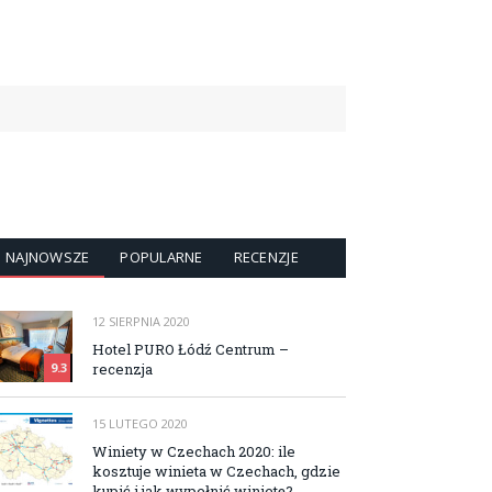
NAJNOWSZE
POPULARNE
RECENZJE
12 SIERPNIA 2020
Hotel PURO Łódź Centrum –
recenzja
9.3
15 LUTEGO 2020
Winiety w Czechach 2020: ile
kosztuje winieta w Czechach, gdzie
kupić i jak wypełnić winietę?