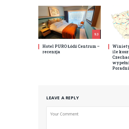
9.3
Hotel PURO Łódź Centrum –
Winiety
recenzja
ile kos
Czechach
wypełni
Poradni
LEAVE A REPLY