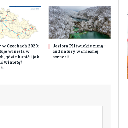
 w Czechach 2020:
Jeziora Plitwickie zimą –
ztuje winieta w
cud natury w śnieżnej
, gdzie kupić i jak
scenerii
ć winietę?
k.