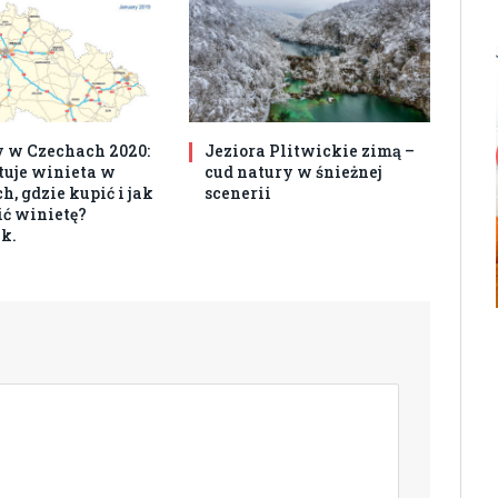
 w Czechach 2020:
Jeziora Plitwickie zimą –
ztuje winieta w
cud natury w śnieżnej
, gdzie kupić i jak
scenerii
ć winietę?
k.