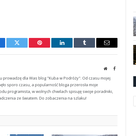
cebook
Twitter
Pinterest
LinkedIn
Tumblr
Email
Website
Facebook
u prowadzę dla Was blog "Kuba w Podróży". Od czasu mojej
ęło sporo czasu, a popularność bloga przerosła moje
odu programista, w wolnych chwilach spisuję swoje poradniki,
iadczenia ze światem. Do zobaczenia na szlaku!
K