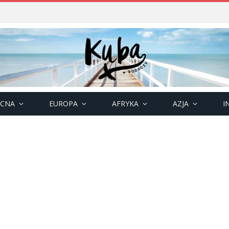
OCNA
EUROPA
AFRYKA
AZJA
I