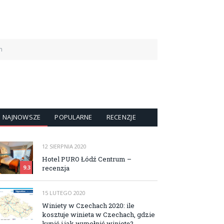
n
NAJNOWSZE
POPULARNE
RECENZJE
12 SIERPNIA 2020
Hotel PURO Łódź Centrum –
recenzja
9.3
15 LUTEGO 2020
Winiety w Czechach 2020: ile
kosztuje winieta w Czechach, gdzie
kupić i jak wypełnić winietę?