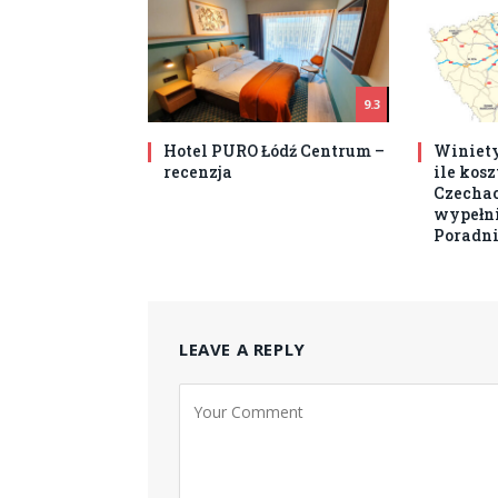
9.3
Hotel PURO Łódź Centrum –
Winiety
recenzja
ile kos
Czechach
wypełni
Poradni
LEAVE A REPLY