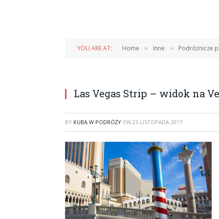
YOU ARE AT:
Home
Inne
Podróżnicze p
»
»
Las Vegas Strip – widok na V
BY
KUBA W PODRÓŻY
ON
25 LISTOPADA 2017