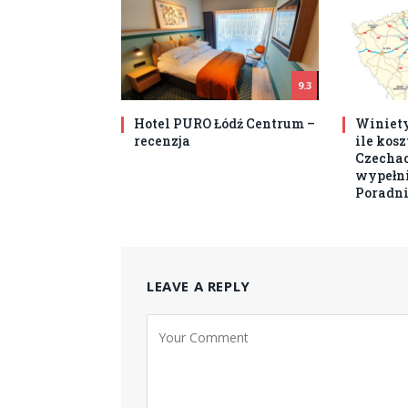
9.3
Hotel PURO Łódź Centrum –
Winiety
recenzja
ile kos
Czechach
wypełni
Poradni
LEAVE A REPLY