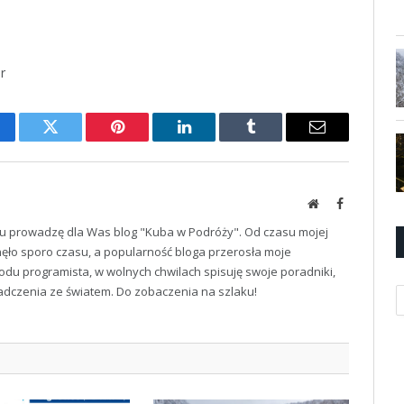
r
cebook
Twitter
Pinterest
LinkedIn
Tumblr
Email
Website
Facebook
u prowadzę dla Was blog "Kuba w Podróży". Od czasu mojej
ęło sporo czasu, a popularność bloga przerosła moje
odu programista, w wolnych chwilach spisuję swoje poradniki,
iadczenia ze światem. Do zobaczenia na szlaku!
K