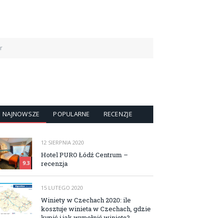
r
NAJNOWSZE
POPULARNE
RECENZJE
12 SIERPNIA 2020
Hotel PURO Łódź Centrum –
recenzja
9.3
15 LUTEGO 2020
Winiety w Czechach 2020: ile
kosztuje winieta w Czechach, gdzie
kupić i jak wypełnić winietę?