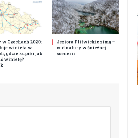
 w Czechach 2020:
Jeziora Plitwickie zimą –
ztuje winieta w
cud natury w śnieżnej
, gdzie kupić i jak
scenerii
ć winietę?
k.