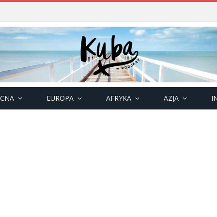
OCNA
EUROPA
AFRYKA
AZJA
I