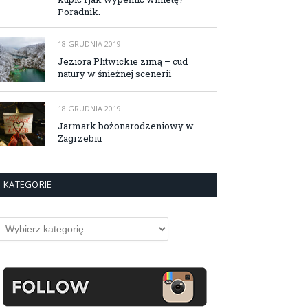
Poradnik.
18 GRUDNIA 2019
Jeziora Plitwickie zimą – cud
natury w śnieżnej scenerii
18 GRUDNIA 2019
Jarmark bożonarodzeniowy w
Zagrzebiu
KATEGORIE
ategorie