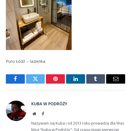
Puro Łódź – łazienka
Facebook
Twitter
Pinterest
LinkedIn
Tumblr
Email
KUBA W PODRÓŻY
Website
Facebook
Nazywam się Kuba i od 2013 roku prowadzę dla Was
blog "Kuba w Podróży". Od czasu mojej pierwszej