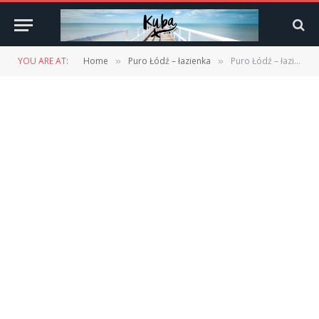
YOU ARE AT:
Home
Puro Łódź – łazienka
Puro Łódź – łazienka
»
»