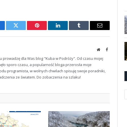
cebook
Twitter
Pinterest
LinkedIn
Tumblr
Email
Website
Facebook
u prowadzę dla Was blog "Kuba w Podróży". Od czasu mojej
ęło sporo czasu, a popularność bloga przerosła moje
odu programista, w wolnych chwilach spisuję swoje poradniki,
iadczenia ze światem. Do zobaczenia na szlaku!
K