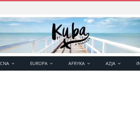
OCNA
EUROPA
AFRYKA
AZJA
I