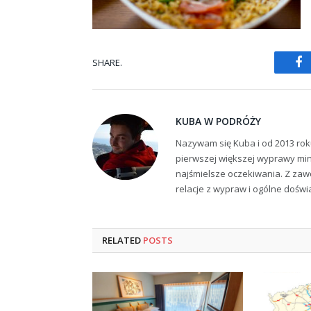
SHARE.
Fa
KUBA W PODRÓŻY
Nazywam się Kuba i od 2013 rok
pierwszej większej wyprawy min
najśmielsze oczekiwania. Z zaw
relacje z wypraw i ogólne dośw
RELATED
POSTS