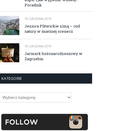
Poradnik.
18 GRUDNIA 2019
Jeziora Plitwickie zimą – cud
natury w śnieżnej scenerii
18 GRUDNIA 2019
Jarmark bożonarodzeniowy w
Zagrzebiu
KATEGORIE
ategorie