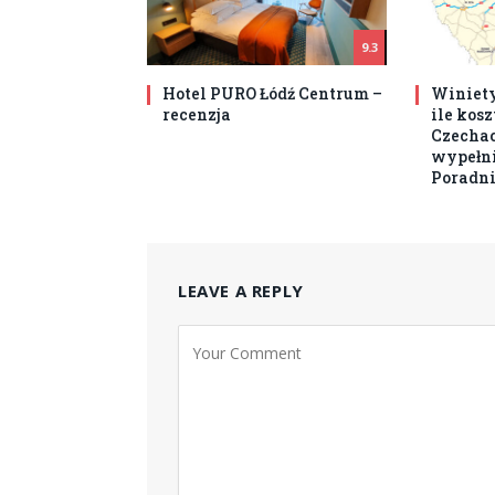
9.3
Hotel PURO Łódź Centrum –
Winiety
recenzja
ile kos
Czechach
wypełni
Poradni
LEAVE A REPLY