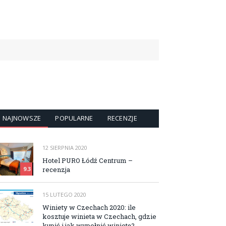
NAJNOWSZE
POPULARNE
RECENZJE
12 SIERPNIA 2020
Hotel PURO Łódź Centrum –
recenzja
9.3
15 LUTEGO 2020
Winiety w Czechach 2020: ile
kosztuje winieta w Czechach, gdzie
kupić i jak wypełnić winietę?