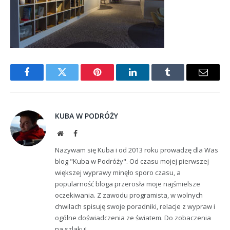
Facebook
Twitter
Pinterest
LinkedIn
Tumblr
Email
KUBA W PODRÓŻY
Website
Facebook
Nazywam się Kuba i od 2013 roku prowadzę dla Was
blog "Kuba w Podróży". Od czasu mojej pierwszej
większej wyprawy minęło sporo czasu, a
popularność bloga przerosła moje najśmielsze
oczekiwania. Z zawodu programista, w wolnych
chwilach spisuję swoje poradniki, relacje z wypraw i
ogólne doświadczenia ze światem. Do zobaczenia
na szlaku!