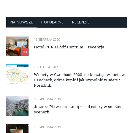
NAJNOWSZE
POPULARNE
RECENZJE
12 SIERPNIA 2020
Hotel PURO Łódź Centrum – recenzja
9.3
15 LUTEGO 2020
Winiety w Czechach 2020: ile kosztuje winieta w
Czechach, gdzie kupić i jak wypełnić winietę?
Poradnik.
18 GRUDNIA 2019
Jeziora Plitwickie zimą – cud natury w śnieżnej
scenerii
18 GRUDNIA 2019