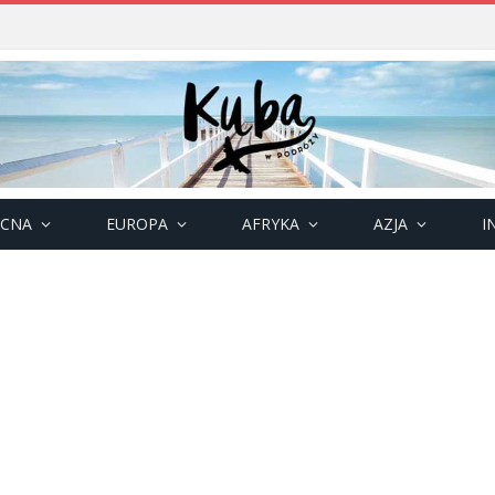
OCNA
EUROPA
AFRYKA
AZJA
I