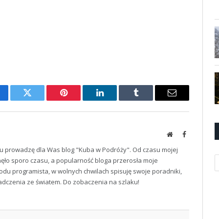
cebook
Twitter
Pinterest
LinkedIn
Tumblr
Email
Website
Facebook
u prowadzę dla Was blog "Kuba w Podróży". Od czasu mojej
K
ęło sporo czasu, a popularność bloga przerosła moje
odu programista, w wolnych chwilach spisuję swoje poradniki,
iadczenia ze światem. Do zobaczenia na szlaku!