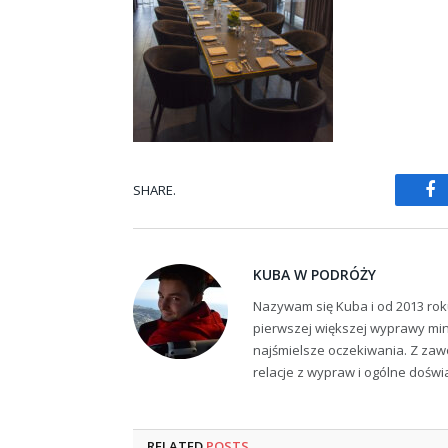
SHARE.
Fa
KUBA W PODRÓŻY
Nazywam się Kuba i od 2013 rok
pierwszej większej wyprawy min
najśmielsze oczekiwania. Z zaw
relacje z wypraw i ogólne dośw
RELATED
POSTS