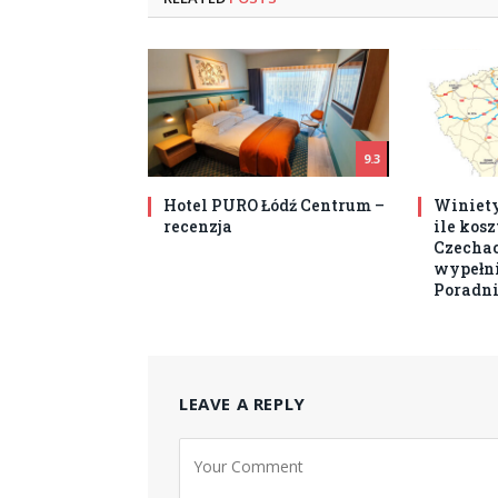
9.3
Hotel PURO Łódź Centrum –
Winiety
recenzja
ile kos
Czechach
wypełni
Poradni
LEAVE A REPLY