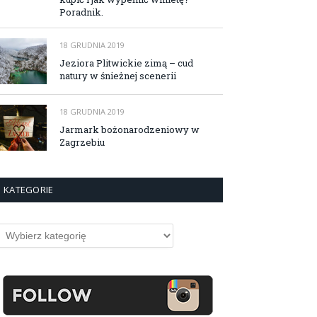
Poradnik.
18 GRUDNIA 2019
Jeziora Plitwickie zimą – cud
natury w śnieżnej scenerii
18 GRUDNIA 2019
Jarmark bożonarodzeniowy w
Zagrzebiu
KATEGORIE
ategorie