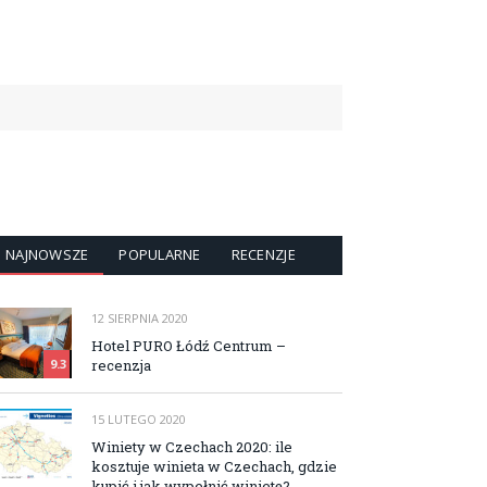
NAJNOWSZE
POPULARNE
RECENZJE
12 SIERPNIA 2020
Hotel PURO Łódź Centrum –
recenzja
9.3
15 LUTEGO 2020
Winiety w Czechach 2020: ile
kosztuje winieta w Czechach, gdzie
kupić i jak wypełnić winietę?