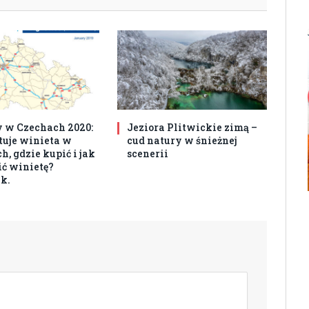
 w Czechach 2020:
Jeziora Plitwickie zimą –
ztuje winieta w
cud natury w śnieżnej
, gdzie kupić i jak
scenerii
ć winietę?
k.