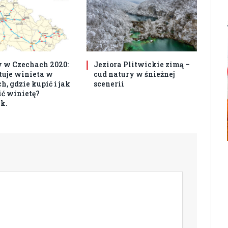
 w Czechach 2020:
Jeziora Plitwickie zimą –
ztuje winieta w
cud natury w śnieżnej
, gdzie kupić i jak
scenerii
ć winietę?
k.