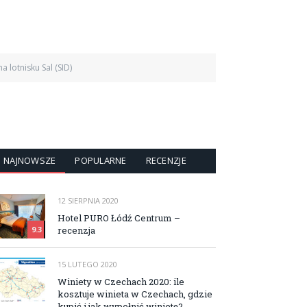
 lotnisku Sal (SID)
NAJNOWSZE
POPULARNE
RECENZJE
12 SIERPNIA 2020
Hotel PURO Łódź Centrum –
recenzja
9.3
15 LUTEGO 2020
Winiety w Czechach 2020: ile
kosztuje winieta w Czechach, gdzie
kupić i jak wypełnić winietę?