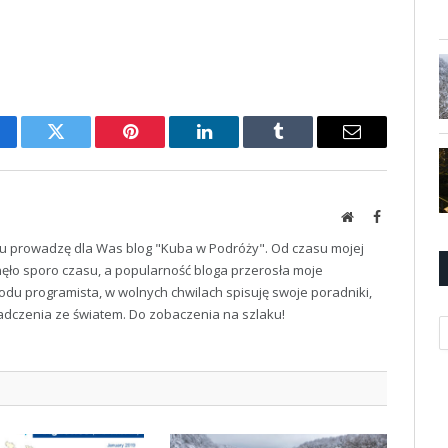
cebook
Twitter
Pinterest
LinkedIn
Tumblr
Email
Website
Facebook
u prowadzę dla Was blog "Kuba w Podróży". Od czasu mojej
ęło sporo czasu, a popularność bloga przerosła moje
odu programista, w wolnych chwilach spisuję swoje poradniki,
iadczenia ze światem. Do zobaczenia na szlaku!
K