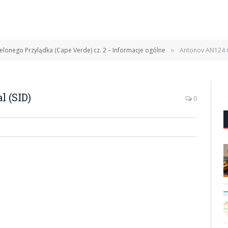
elonego Przylądka (Cape Verde) cz. 2 – Informacje ogólne
Antonov AN124 na
»
 (SID)
0