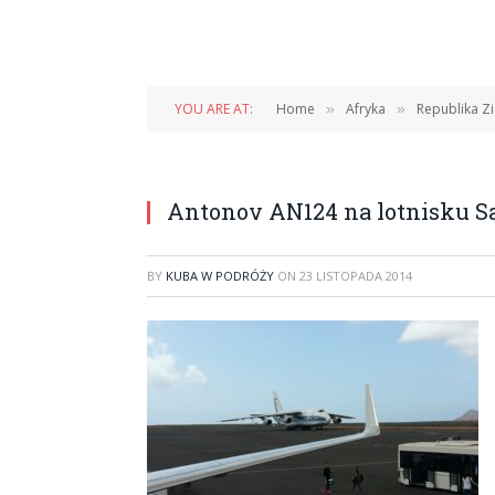
YOU ARE AT:
Home
Afryka
Republika Zi
»
»
Antonov AN124 na lotnisku Sal
BY
KUBA W PODRÓŻY
ON
23 LISTOPADA 2014