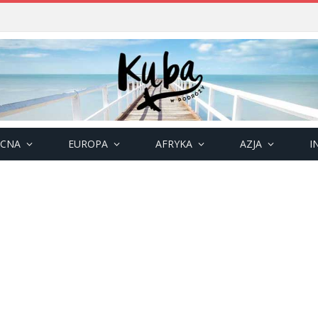
OCNA
EUROPA
AFRYKA
AZJA
I