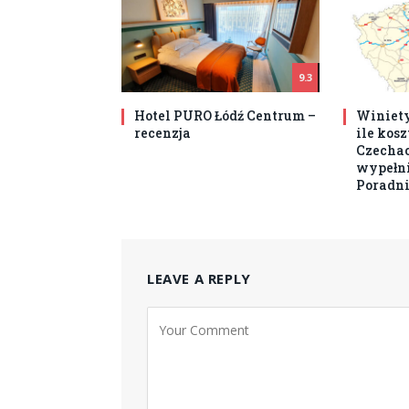
9.3
Hotel PURO Łódź Centrum –
Winiety
recenzja
ile kos
Czechach
wypełni
Poradni
LEAVE A REPLY