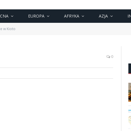
OCNA
EUROPA
AFRYKA
AZJA
I
ze w Kioto
0