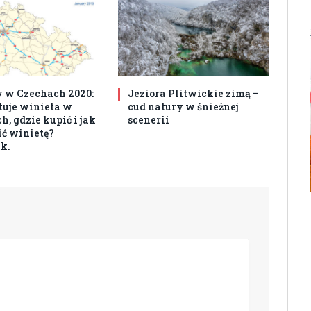
 w Czechach 2020:
Jeziora Plitwickie zimą –
ztuje winieta w
cud natury w śnieżnej
, gdzie kupić i jak
scenerii
ć winietę?
k.