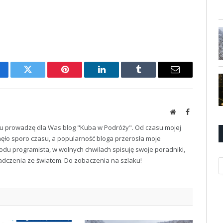
cebook
Twitter
Pinterest
LinkedIn
Tumblr
Email
Website
Facebook
u prowadzę dla Was blog "Kuba w Podróży". Od czasu mojej
ęło sporo czasu, a popularność bloga przerosła moje
odu programista, w wolnych chwilach spisuję swoje poradniki,
iadczenia ze światem. Do zobaczenia na szlaku!
K