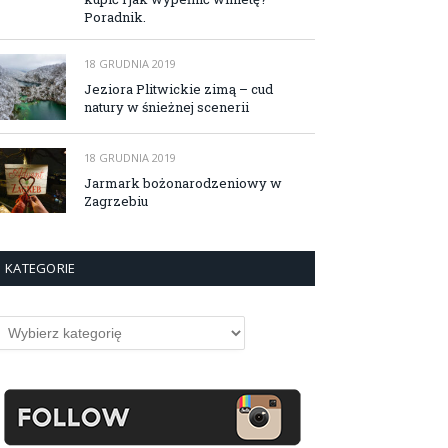
Poradnik.
18 GRUDNIA 2019
Jeziora Plitwickie zimą – cud
natury w śnieżnej scenerii
18 GRUDNIA 2019
Jarmark bożonarodzeniowy w
Zagrzebiu
KATEGORIE
ategorie