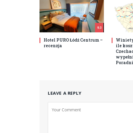
9.3
Hotel PURO Łódź Centrum –
Winiety
recenzja
ile kos
Czechach
wypełni
Poradni
LEAVE A REPLY