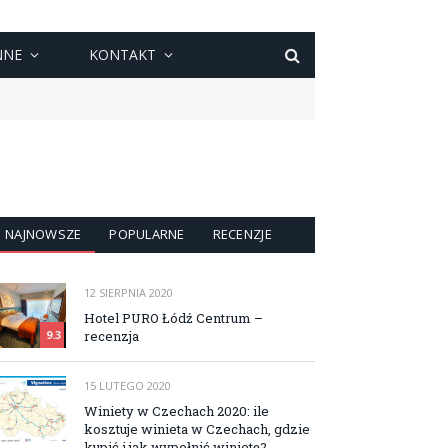
NNE
KONTAKT
NAJNOWSZE
POPULARNE
RECENZJE
12 SIERPNIA 2020
Hotel PURO Łódź Centrum –
recenzja
9.3
15 LUTEGO 2020
Winiety w Czechach 2020: ile
kosztuje winieta w Czechach, gdzie
kupić i jak wypełnić winietę?