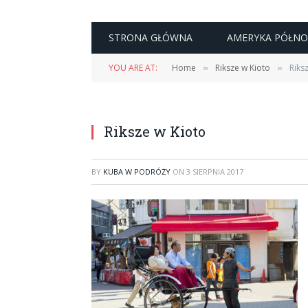
STRONA GŁÓWNA
AMERYKA PÓŁN
YOU ARE AT:
Home
Riksze w Kioto
Riks
»
»
Riksze w Kioto
BY
KUBA W PODRÓŻY
ON
3 SIERPNIA 2017