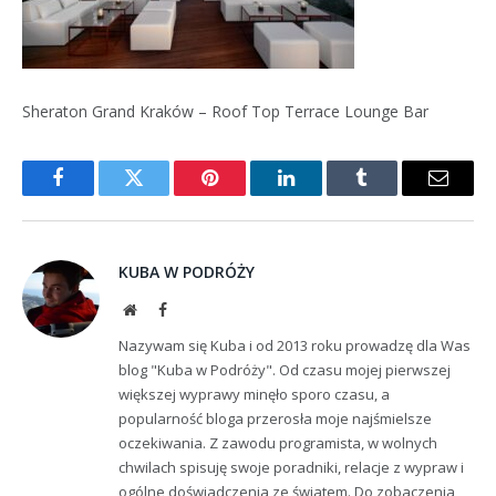
Sheraton Grand Kraków – Roof Top Terrace Lounge Bar
Facebook
Twitter
Pinterest
LinkedIn
Tumblr
Email
KUBA W PODRÓŻY
Website
Facebook
Nazywam się Kuba i od 2013 roku prowadzę dla Was
blog "Kuba w Podróży". Od czasu mojej pierwszej
większej wyprawy minęło sporo czasu, a
popularność bloga przerosła moje najśmielsze
oczekiwania. Z zawodu programista, w wolnych
chwilach spisuję swoje poradniki, relacje z wypraw i
ogólne doświadczenia ze światem. Do zobaczenia