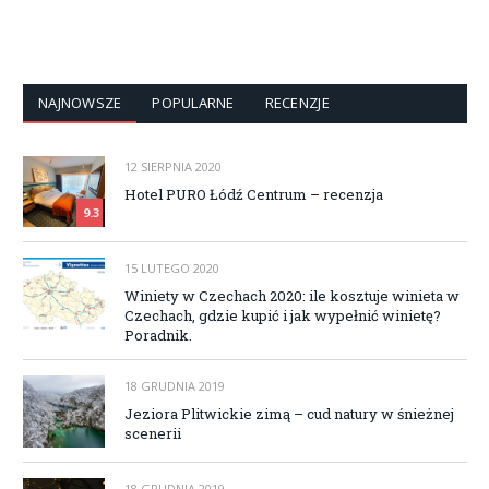
NAJNOWSZE
POPULARNE
RECENZJE
12 SIERPNIA 2020
Hotel PURO Łódź Centrum – recenzja
9.3
15 LUTEGO 2020
Winiety w Czechach 2020: ile kosztuje winieta w
Czechach, gdzie kupić i jak wypełnić winietę?
Poradnik.
18 GRUDNIA 2019
Jeziora Plitwickie zimą – cud natury w śnieżnej
scenerii
18 GRUDNIA 2019