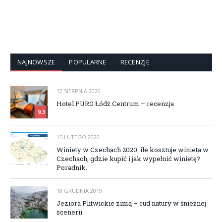
NAJNOWSZE
POPULARNE
RECENZJE
12 SIERPNIA 2020
Hotel PURO Łódź Centrum – recenzja
9.3
15 LUTEGO 2020
Winiety w Czechach 2020: ile kosztuje winieta w
Czechach, gdzie kupić i jak wypełnić winietę?
Poradnik.
18 GRUDNIA 2019
Jeziora Plitwickie zimą – cud natury w śnieżnej
scenerii