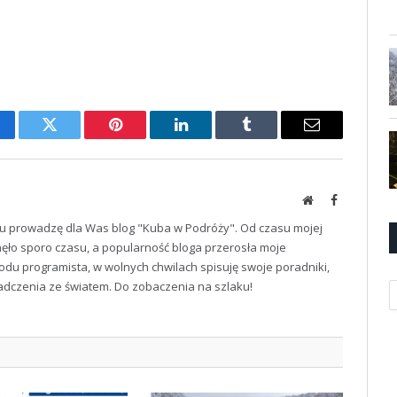
cebook
Twitter
Pinterest
LinkedIn
Tumblr
Email
Website
Facebook
u prowadzę dla Was blog "Kuba w Podróży". Od czasu mojej
ęło sporo czasu, a popularność bloga przerosła moje
odu programista, w wolnych chwilach spisuję swoje poradniki,
iadczenia ze światem. Do zobaczenia na szlaku!
K