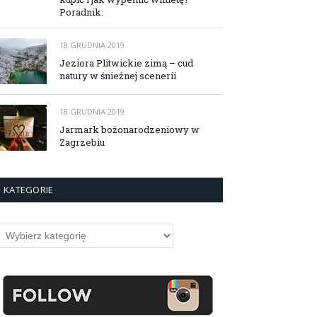
Poradnik.
18 GRUDNIA 2019
Jeziora Plitwickie zimą – cud
natury w śnieżnej scenerii
18 GRUDNIA 2019
Jarmark bożonarodzeniowy w
Zagrzebiu
KATEGORIE
ategorie