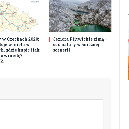
 w Czechach 2020:
Jeziora Plitwickie zimą –
ztuje winieta w
cud natury w śnieżnej
, gdzie kupić i jak
scenerii
ć winietę?
k.