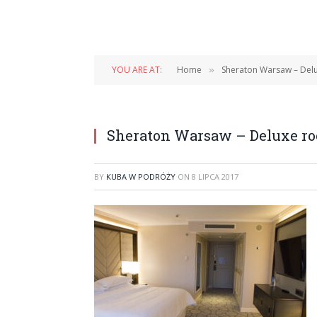
YOU ARE AT:
Home
Sheraton Warsaw – Del
»
Sheraton Warsaw – Deluxe r
BY
KUBA W PODRÓŻY
ON
8 LIPCA 2017