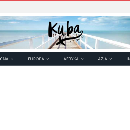
OCNA
EUROPA
AFRYKA
AZJA
I