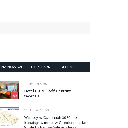
NAJNOWSZE
POPULARNE
RECENZJE
12 SIERPNIA 2020
Hotel PURO Łódź Centrum –
recenzja
9.3
15 LUTEGO 2020
Winiety w Czechach 2020: ile
kosztuje winieta w Czechach, gdzie
kupić i jak wypełnić winietę?