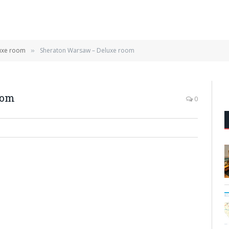
uxe room
Sheraton Warsaw – Deluxe room
»
oom
0