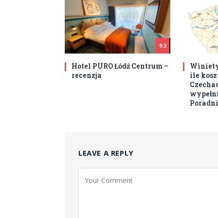
9.3
Hotel PURO Łódź Centrum –
Winiety
recenzja
ile kos
Czechach
wypełni
Poradni
LEAVE A REPLY