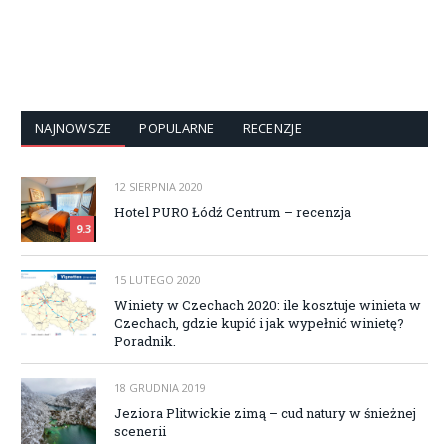
NAJNOWSZE
POPULARNE
RECENZJE
12 SIERPNIA 2020
Hotel PURO Łódź Centrum – recenzja
9.3
15 LUTEGO 2020
Winiety w Czechach 2020: ile kosztuje winieta w
Czechach, gdzie kupić i jak wypełnić winietę?
Poradnik.
18 GRUDNIA 2019
Jeziora Plitwickie zimą – cud natury w śnieżnej
scenerii