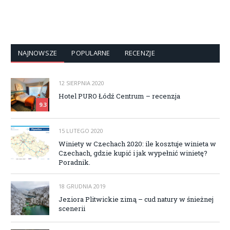
NAJNOWSZE
POPULARNE
RECENZJE
12 SIERPNIA 2020
Hotel PURO Łódź Centrum – recenzja
9.3
15 LUTEGO 2020
Winiety w Czechach 2020: ile kosztuje winieta w
Czechach, gdzie kupić i jak wypełnić winietę?
Poradnik.
18 GRUDNIA 2019
Jeziora Plitwickie zimą – cud natury w śnieżnej
scenerii