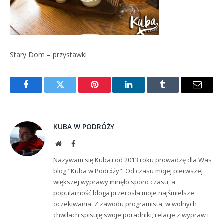
Stary Dom – przystawki
Facebook
Twitter
Pinterest
LinkedIn
Tumblr
Email
KUBA W PODRÓŻY
Website
Facebook
Nazywam się Kuba i od 2013 roku prowadzę dla Was
blog "Kuba w Podróży". Od czasu mojej pierwszej
większej wyprawy minęło sporo czasu, a
popularność bloga przerosła moje najśmielsze
oczekiwania. Z zawodu programista, w wolnych
chwilach spisuję swoje poradniki, relacje z wypraw i