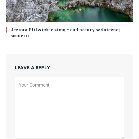
Jeziora Plitwickie zimą – cud natury w śnieżnej
scenerii
LEAVE A REPLY