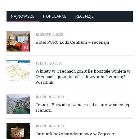
NAJNOWSZE
POPULARNE
RECENZJE
12 SIERPNIA 2020
Hotel PURO Łódź Centrum – recenzja
9.3
15 LUTEGO 2020
Winiety w Czechach 2020: ile kosztuje winieta w
Czechach, gdzie kupić i jak wypełnić winietę?
Poradnik.
18 GRUDNIA 2019
Jeziora Plitwickie zimą – cud natury w śnieżnej
scenerii
18 GRUDNIA 2019
Jarmark bożonarodzeniowy w Zagrzebiu