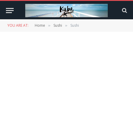
YOU ARE AT:
Home
Sushi
Sushi
»
»