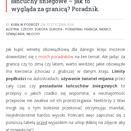
łańcuchy śniegowe – jak to
wygląda za granicą? Poradnik.
BY
KUBA W PODRÓŻY
ON
17 STYCZNIA 2016
AUSTRIA
,
CZECHY
,
EUROPA
,
EUROPA - PORADNIKI
,
FRANCJA
,
NIEMCY
,
SZWAJCARIA
,
WŁOCHY
Jak kupić winietę obowiązkową dla danego kraju możecie
dowiedzieć się z
moich poradników
na ten temat. Ale jadąc za
granicę czy to zimą czy latem, warto wiedzieć jakie obowiązki
ma kierowca (chociaż z grubsza) w danym kraju.
Limity
prędkości
na autostradach,
używanie świateł mijania
przez
cały czas czy
posiadanie łańcuchów śniegowych
to
przepisy o jakich rzadko się wspomina, a nieznajomość
przepisów nie zwalnia od ich przestrzegania. Niektórzy z Was
mogli się o tym boleśnie przekonać otrzymując mandat,
niejednokrotnie bardzo wysoki. Polecam więc zapoznać się z
poniższą tabelą
przed
wyjazdem na urlop
(kliknij na zdjęcie aby
je powiększyć).