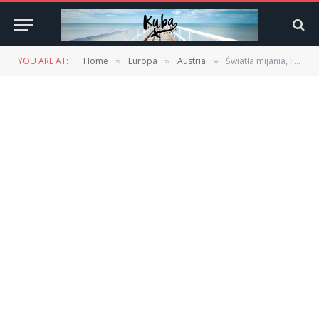
YOU ARE AT:
Home
Europa
Austria
Światła mijania, limity prędkości, łańcuchy śniegowe – jak to wygląda za granicą? Poradnik.
»
»
»