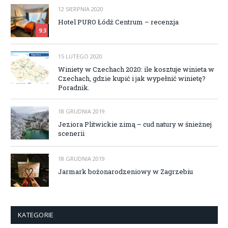
12 SIERPNIA 2020
Hotel PURO Łódź Centrum – recenzja
9.3
15 LUTEGO 2020
Winiety w Czechach 2020: ile kosztuje winieta w
Czechach, gdzie kupić i jak wypełnić winietę?
Poradnik.
18 GRUDNIA 2019
Jeziora Plitwickie zimą – cud natury w śnieżnej
scenerii
18 GRUDNIA 2019
Jarmark bożonarodzeniowy w Zagrzebiu
KATEGORIE