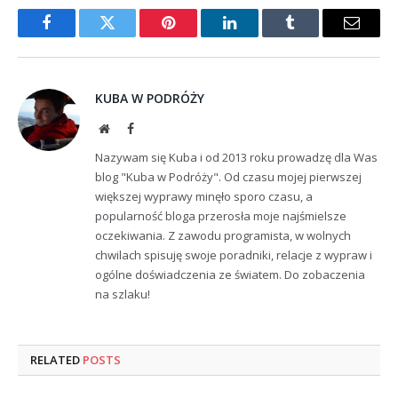
Facebook
Twitter
Pinterest
LinkedIn
Tumblr
Email
KUBA W PODRÓŻY
Website
Facebook
Nazywam się Kuba i od 2013 roku prowadzę dla Was
blog "Kuba w Podróży". Od czasu mojej pierwszej
większej wyprawy minęło sporo czasu, a
popularność bloga przerosła moje najśmielsze
oczekiwania. Z zawodu programista, w wolnych
chwilach spisuję swoje poradniki, relacje z wypraw i
ogólne doświadczenia ze światem. Do zobaczenia
na szlaku!
RELATED
POSTS