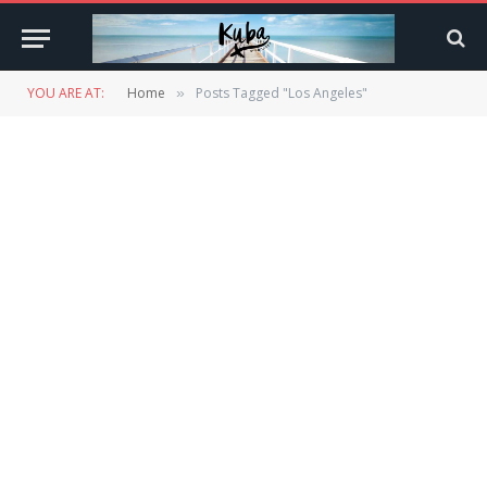
YOU ARE AT:
Home
Posts Tagged "Los Angeles"
»