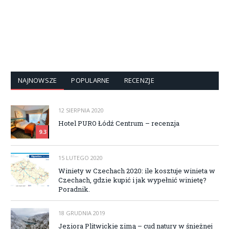
NAJNOWSZE
POPULARNE
RECENZJE
12 SIERPNIA 2020
Hotel PURO Łódź Centrum – recenzja
9.3
15 LUTEGO 2020
Winiety w Czechach 2020: ile kosztuje winieta w
Czechach, gdzie kupić i jak wypełnić winietę?
Poradnik.
18 GRUDNIA 2019
Jeziora Plitwickie zimą – cud natury w śnieżnej