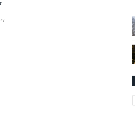
w
rzy
K