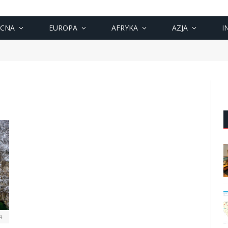
OCNA
EUROPA
AFRYKA
AZJA
I
4