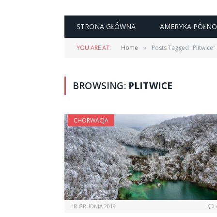
STRONA GŁÓWNA
AMERYKA PÓŁN
YOU ARE AT:
Home
Posts Tagged "Plitwice"
»
BROWSING:
PLITWICE
CHORWACJA
18 GRUDNIA 2019