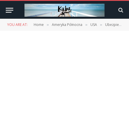
YOU ARE AT:
Home
Ameryka Północna
USA
Ubezpieczenia podróżne do USA – poradnik
»
»
»