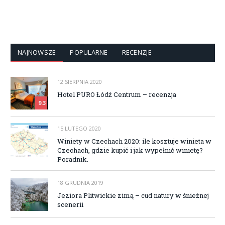
NAJNOWSZE
POPULARNE
RECENZJE
12 SIERPNIA 2020
Hotel PURO Łódź Centrum – recenzja
9.3
15 LUTEGO 2020
Winiety w Czechach 2020: ile kosztuje winieta w
Czechach, gdzie kupić i jak wypełnić winietę?
Poradnik.
18 GRUDNIA 2019
Jeziora Plitwickie zimą – cud natury w śnieżnej
scenerii