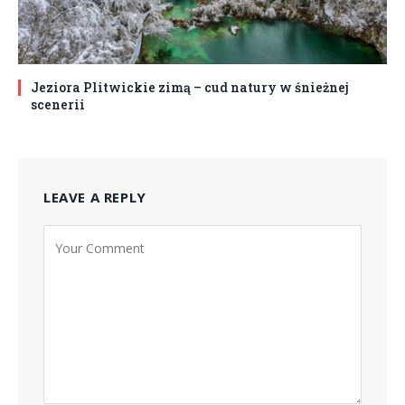
Jeziora Plitwickie zimą – cud natury w śnieżnej
scenerii
LEAVE A REPLY