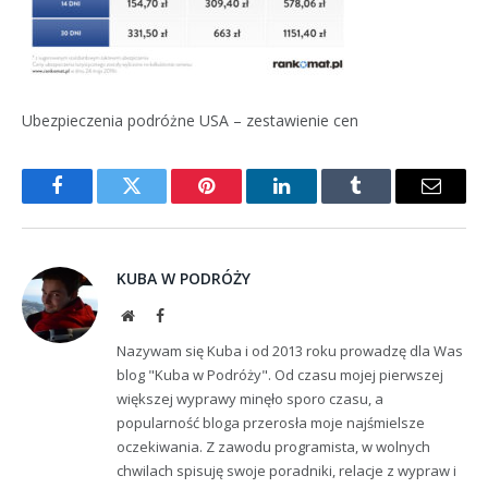
Ubezpieczenia podróżne USA – zestawienie cen
Facebook
Twitter
Pinterest
LinkedIn
Tumblr
Email
KUBA W PODRÓŻY
Website
Facebook
Nazywam się Kuba i od 2013 roku prowadzę dla Was
blog "Kuba w Podróży". Od czasu mojej pierwszej
większej wyprawy minęło sporo czasu, a
popularność bloga przerosła moje najśmielsze
oczekiwania. Z zawodu programista, w wolnych
chwilach spisuję swoje poradniki, relacje z wypraw i