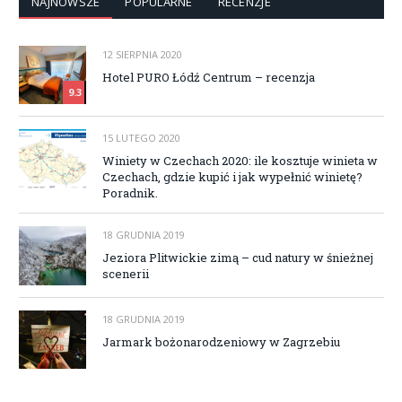
NAJNOWSZE
POPULARNE
RECENZJE
12 SIERPNIA 2020
Hotel PURO Łódź Centrum – recenzja
9.3
15 LUTEGO 2020
Winiety w Czechach 2020: ile kosztuje winieta w
Czechach, gdzie kupić i jak wypełnić winietę?
Poradnik.
18 GRUDNIA 2019
Jeziora Plitwickie zimą – cud natury w śnieżnej
scenerii
18 GRUDNIA 2019
Jarmark bożonarodzeniowy w Zagrzebiu