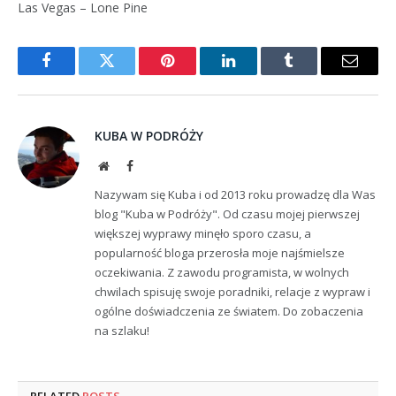
Las Vegas – Lone Pine
Facebook
Twitter
Pinterest
LinkedIn
Tumblr
Email
KUBA W PODRÓŻY
Website
Facebook
Nazywam się Kuba i od 2013 roku prowadzę dla Was
blog "Kuba w Podróży". Od czasu mojej pierwszej
większej wyprawy minęło sporo czasu, a
popularność bloga przerosła moje najśmielsze
oczekiwania. Z zawodu programista, w wolnych
chwilach spisuję swoje poradniki, relacje z wypraw i
ogólne doświadczenia ze światem. Do zobaczenia
na szlaku!
RELATED
POSTS