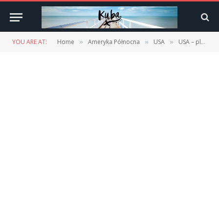
YOU ARE AT:
Home
Ameryka Północna
USA
USA – plan podróży
»
»
»