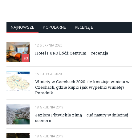
NAJNOWSZE
POPULARNE
RECENZJE
12 SIERPNIA 2020
Hotel PURO Łódź Centrum – recenzja
9.3
15 LUTEGO 2020
Winiety w Czechach 2020: ile kosztuje winieta w
Czechach, gdzie kupić i jak wypełnić winietę?
Poradnik.
18 GRUDNIA 2019
Jeziora Plitwickie zimą – cud natury w śnieżnej
scenerii
18 GRUDNIA 2019