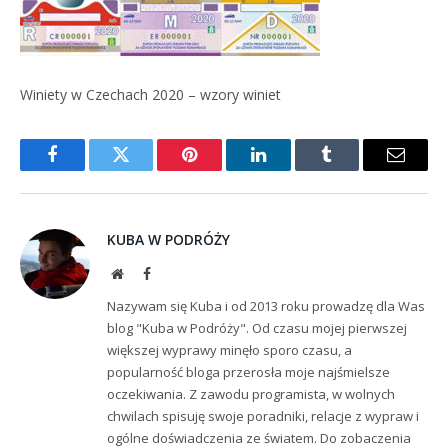
Winiety w Czechach 2020 – wzory winiet
Facebook
Twitter
Pinterest
LinkedIn
Tumblr
Email
KUBA W PODRÓŻY
Website
Facebook
Nazywam się Kuba i od 2013 roku prowadzę dla Was
blog "Kuba w Podróży". Od czasu mojej pierwszej
większej wyprawy minęło sporo czasu, a
popularność bloga przerosła moje najśmielsze
oczekiwania. Z zawodu programista, w wolnych
chwilach spisuję swoje poradniki, relacje z wypraw i
ogólne doświadczenia ze światem. Do zobaczenia