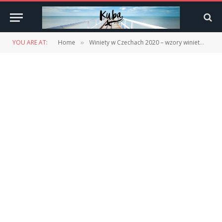
YOU ARE AT:
Home
Winiety w Czechach 2020 – wzory winiet
Wi
»
»