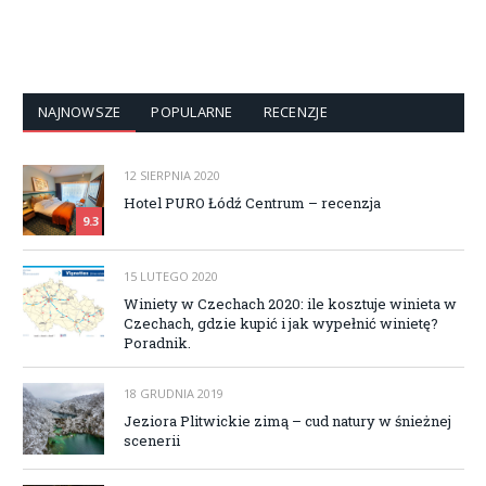
NAJNOWSZE
POPULARNE
RECENZJE
12 SIERPNIA 2020
Hotel PURO Łódź Centrum – recenzja
9.3
15 LUTEGO 2020
Winiety w Czechach 2020: ile kosztuje winieta w
Czechach, gdzie kupić i jak wypełnić winietę?
Poradnik.
18 GRUDNIA 2019
Jeziora Plitwickie zimą – cud natury w śnieżnej
scenerii