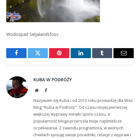
Wodospad Seljalandsfoss
Facebook
Twitter
Pinterest
LinkedIn
Tumblr
Email
KUBA W PODRÓŻY
Website
Facebook
Nazywam się Kuba i od 2013 roku prowadzę dla Was
blog "Kuba w Podróży". Od czasu mojej pierwszej
większej wyprawy minęło sporo czasu, a
popularność bloga przerosła moje najśmielsze
oczekiwania. Z zawodu programista, w wolnych
chwilach spisuję swoje poradniki, relacje z wypraw i