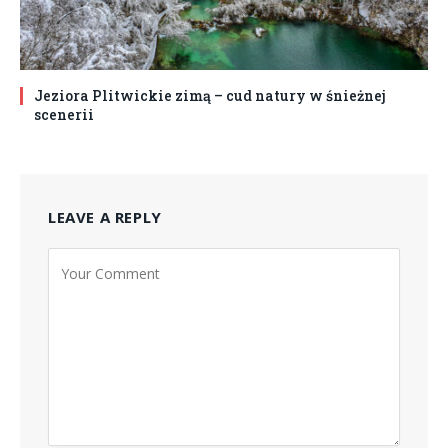
Jeziora Plitwickie zimą – cud natury w śnieżnej
scenerii
LEAVE A REPLY