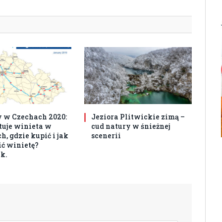
 w Czechach 2020:
Jeziora Plitwickie zimą –
ztuje winieta w
cud natury w śnieżnej
, gdzie kupić i jak
scenerii
ć winietę?
k.