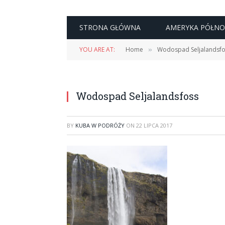
STRONA GŁÓWNA
AMERYKA PÓŁN
YOU ARE AT:
Home
Wodospad Seljalandsf
»
Wodospad Seljalandsfoss
BY
KUBA W PODRÓŻY
ON
22 LIPCA 2017