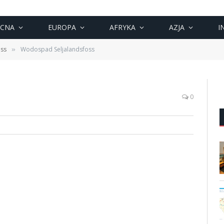
OCNA
EUROPA
AFRYKA
AZJA
I
oss
Wodospad Seljalandsfoss
»
0