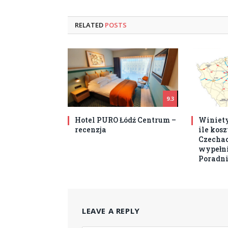
RELATED
POSTS
9.3
Hotel PURO Łódź Centrum –
Winiety
recenzja
ile kos
Czechach
wypełni
Poradni
LEAVE A REPLY