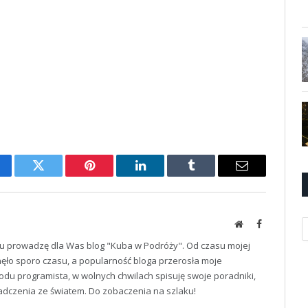
cebook
Twitter
Pinterest
LinkedIn
Tumblr
Email
K
Website
Facebook
u prowadzę dla Was blog "Kuba w Podróży". Od czasu mojej
ęło sporo czasu, a popularność bloga przerosła moje
odu programista, w wolnych chwilach spisuję swoje poradniki,
iadczenia ze światem. Do zobaczenia na szlaku!