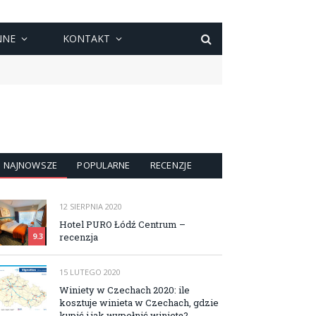
NNE
KONTAKT
NAJNOWSZE
POPULARNE
RECENZJE
12 SIERPNIA 2020
Hotel PURO Łódź Centrum –
recenzja
9.3
15 LUTEGO 2020
Winiety w Czechach 2020: ile
kosztuje winieta w Czechach, gdzie
kupić i jak wypełnić winietę?