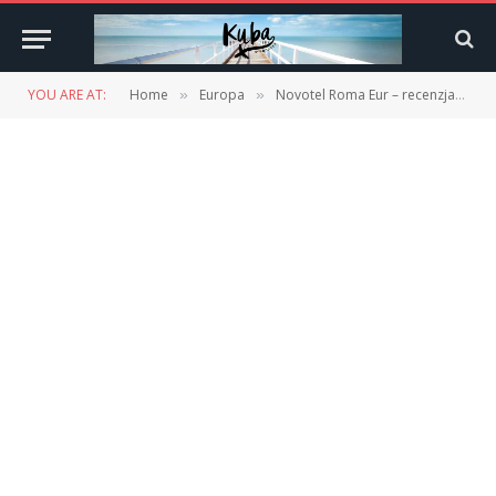
YOU ARE AT:
Home
Europa
Novotel Roma Eur – recenzja
N
»
»
»