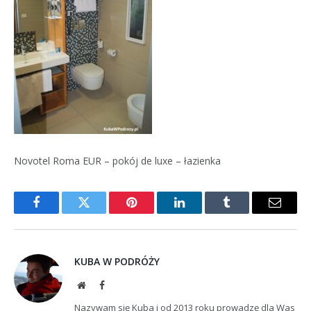
Novotel Roma EUR – pokój de luxe – łazienka
Facebook
Twitter
Pinterest
LinkedIn
Tumblr
Email
KUBA W PODRÓŻY
Website
Facebook
Nazywam się Kuba i od 2013 roku prowadzę dla Was