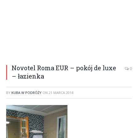
Novotel Roma EUR – pokój de luxe
0
– łazienka
BY
KUBA W PODRÓŻY
ON
21 MARCA 2014