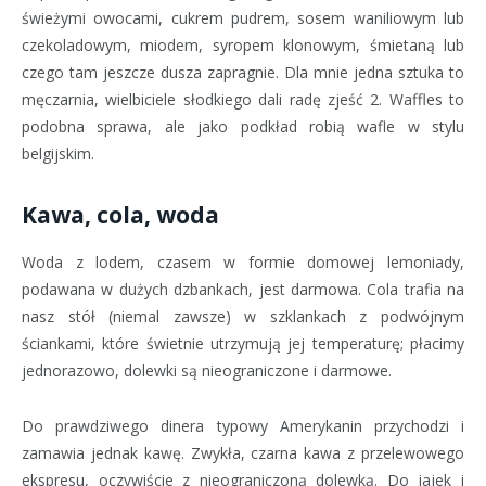
świeżymi owocami, cukrem pudrem, sosem waniliowym lub
czekoladowym, miodem, syropem klonowym, śmietaną lub
czego tam jeszcze dusza zapragnie. Dla mnie jedna sztuka to
męczarnia, wielbiciele słodkiego dali radę zjeść 2. Waffles to
podobna sprawa, ale jako podkład robią wafle w stylu
belgijskim.
Kawa, cola, woda
Woda z lodem, czasem w formie domowej lemoniady,
podawana w dużych dzbankach, jest darmowa. Cola trafia na
nasz stół (niemal zawsze) w szklankach z podwójnym
ściankami, które świetnie utrzymują jej temperaturę; płacimy
jednorazowo, dolewki są nieograniczone i darmowe.
Do prawdziwego dinera typowy Amerykanin przychodzi i
zamawia jednak kawę. Zwykła, czarna kawa z przelewowego
ekspresu, oczywiście z nieograniczoną dolewką. Do jajek i