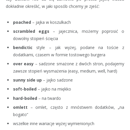
dokładnie określić, w jaki sposób chcemy je zjeść:
poached
– jajka w koszulkach
scrambled eggs
– jajecznica, możemy poprosić o
dowolny stopień ścięcia
bendictic
style – jak wyżej, podane na toście z
dodatkami, czasem w formie tostowego burgera
over easy
– sadzone smażone z dwóch stron, podajemy
zawsze stopień wysmażenia (easy, medium, well, hard)
sunny side up
– jajko sadzone
soft-boiled
– jajko na miękko
hard-boiled
– na twardo
omlett
– omlet, często z mnóstwem dodatków, „na
bogato”
wszelkie inne wariacje wyżej wymienionych