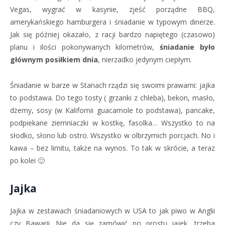
Vegas, wygrać w kasynie, zjeść porządne BBQ,
amerykańskiego hamburgera i śniadanie w typowym dinerze.
Jak się później okazało, z racji bardzo napiętego (czasowo)
planu i ilości pokonywanych kilometrów,
śniadanie było
głównym posiłkiem dnia
, nierzadko jedynym ciepłym.
Śniadanie w barze w Stanach rządzi się swoimi prawami: jajka
to podstawa. Do tego tosty ( grzanki z chleba), bekon, masło,
dżemy, sosy (w Kalifornii guacamole to podstawa), pancake,
podpiekane ziemniaczki w kostkę, fasolka… Wszystko to na
słodko, słono lub ostro. Wszystko w olbrzymich porcjach. No i
kawa – bez limitu, także na wynos. To tak w skrócie, a teraz
po kolei 🙂
Jajka
Jajka w zestawach śniadaniowych w USA to jak piwo w Anglii
czy Bawarii. Nie da się zamówić po prostu jajek, trzeba