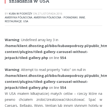
śniadania w USA
BY
KUBA W PODRÓŻY
ON
27 LISTOPADA 2016
AMERYKA PÓŁNOCNA
,
AMERYKA PÓŁNOCNA - PORADNIKI
,
INNE
,
RESTAURACJE
,
USA
Warning
: Undefined array key 3 in
/home/klient.dhosting.pl/bibo/kubawpodrozy.pl/public_ht
content/plugins/tiled-gallery-carousel-without-
jetpack/tiled-gallery.php
on line
554
Warning
: Attempt to read property "ratio" on null in
/home/klient.dhosting.pl/bibo/kubawpodrozy.pl/public_ht
content/plugins/tiled-gallery-carousel-without-
jetpack/tiled-gallery.php
on line
554
W USA miałem kilka(naście) małych celów – rzeczy które na
pewno chciałem zrobić/zrealizować/skosztować. Spać w
Caesars, Bellagio, Wynn, Ventian lub innym słynnym hotelu w