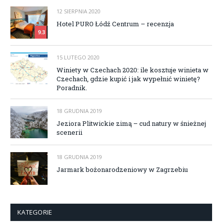
12 SIERPNIA 2020
Hotel PURO Łódź Centrum – recenzja
9.3
15 LUTEGO 2020
Winiety w Czechach 2020: ile kosztuje winieta w
Czechach, gdzie kupić i jak wypełnić winietę?
Poradnik.
18 GRUDNIA 2019
Jeziora Plitwickie zimą – cud natury w śnieżnej
scenerii
18 GRUDNIA 2019
Jarmark bożonarodzeniowy w Zagrzebiu
KATEGORIE