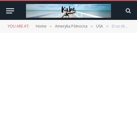
YOU ARE AT:
Home
Ameryka Północna
USA
O co chodzi z tymi dinerami, czyli śniadania w USA
»
»
»