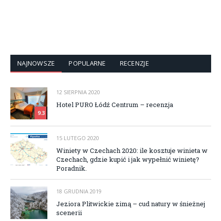
NAJNOWSZE
POPULARNE
RECENZJE
12 SIERPNIA 2020
Hotel PURO Łódź Centrum – recenzja
9.3
15 LUTEGO 2020
Winiety w Czechach 2020: ile kosztuje winieta w
Czechach, gdzie kupić i jak wypełnić winietę?
Poradnik.
18 GRUDNIA 2019
Jeziora Plitwickie zimą – cud natury w śnieżnej
scenerii