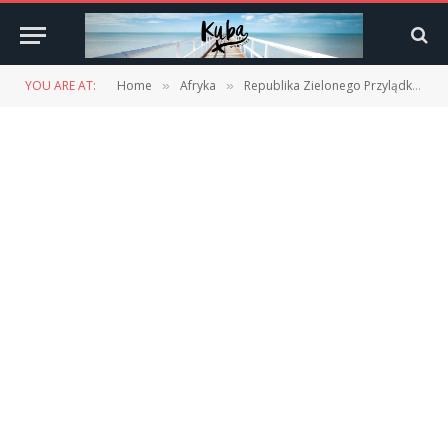
YOU ARE AT:
Home
Afryka
Republika Zielonego Przylądka (Cape Verde) cz. 5 – Kuchnia
»
»