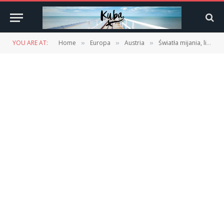
YOU ARE AT:
Home
Europa
Austria
Światła mijania, limity prędkości, łańcuchy śniegowe – jak to wygląda za granicą? Poradnik.
»
»
»