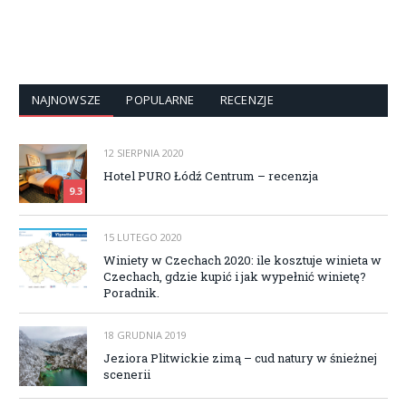
NAJNOWSZE
POPULARNE
RECENZJE
12 SIERPNIA 2020
Hotel PURO Łódź Centrum – recenzja
9.3
15 LUTEGO 2020
Winiety w Czechach 2020: ile kosztuje winieta w
Czechach, gdzie kupić i jak wypełnić winietę?
Poradnik.
18 GRUDNIA 2019
Jeziora Plitwickie zimą – cud natury w śnieżnej
scenerii