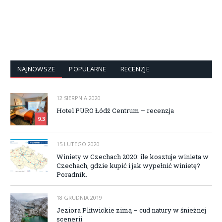
NAJNOWSZE
POPULARNE
RECENZJE
12 SIERPNIA 2020
Hotel PURO Łódź Centrum – recenzja
9.3
15 LUTEGO 2020
Winiety w Czechach 2020: ile kosztuje winieta w
Czechach, gdzie kupić i jak wypełnić winietę?
Poradnik.
18 GRUDNIA 2019
Jeziora Plitwickie zimą – cud natury w śnieżnej
scenerii