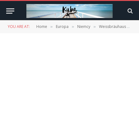
YOU ARE AT:
Home
Europa
Niemcy
Weissbräuhaus zum Herrnbräu Ingolstadt – recenzja
»
»
»