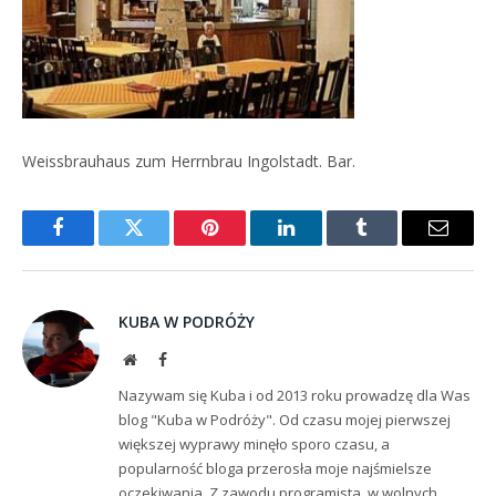
Weissbrauhaus zum Herrnbrau Ingolstadt. Bar.
Facebook
Twitter
Pinterest
LinkedIn
Tumblr
Email
KUBA W PODRÓŻY
Website
Facebook
Nazywam się Kuba i od 2013 roku prowadzę dla Was
blog "Kuba w Podróży". Od czasu mojej pierwszej
większej wyprawy minęło sporo czasu, a
popularność bloga przerosła moje najśmielsze
oczekiwania. Z zawodu programista, w wolnych